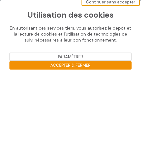
Nos documents
Continuer sans accepter
Nous contacter
Utilisation des cookies
En autorisant ces services tiers, vous autorisez le dépôt et
la lecture de cookies et l'utilisation de technologies de
Nos solutions
suivi nécessaires à leur bon fonctionnement.
SOPRASOLAR® FIX EVO
PARAMÉTRER
SOPRASOLAR® FIX EVO TILT
ACCEPTER & FERMER
SOPRASOLAR® FIX EVO TILT PVC/TPO
Ouvrir la barre de gestion des co
SOPRASOLAR® FLEX
SOPRASOLAR® PARK
Informations utiles
Mentions légales