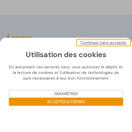
À propos
Continuer sans accepter
Soprasolar
Utilisation des cookies
Nos documents
En autorisant ces services tiers, vous autorisez le dépôt et
Nous contacter
la lecture de cookies et l'utilisation de technologies de
suivi nécessaires à leur bon fonctionnement.
PARAMÉTRER
Nos solutions
ACCEPTER & FERMER
SOPRASOLAR® FIX EVO
Ouvrir la barre de gestion des co
SOPRASOLAR® FIX EVO TILT
SOPRASOLAR® FIX EVO TILT PVC/TPO